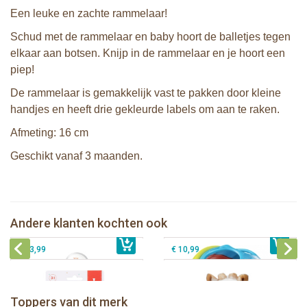
Een leuke en zachte rammelaar!
Schud met de rammelaar en baby hoort de balletjes tegen
elkaar aan botsen. Knijp in de rammelaar en je hoort een
piep!
De rammelaar is gemakkelijk vast te pakken door kleine
handjes en heeft drie gekleurde labels om aan te raken.
Afmeting: 16 cm
Geschikt vanaf 3 maanden.
Sophie de giraf zachte maracas
rammelaar in witte geschenkdoos
Sophie de giraf rammel speelbal
Sophie de giraf Multi-textuur
Andere klanten kochten ook
€ 14,99
rammelaar op wit/rode hangkaart
€ 15,99
Sophie de giraf pluche bijtrammelaar
€ 13,99
€ 10,99
Sophie de giraf Baby Seat & Play
Sophie de giraf Rollin' speelrol IEUF
IEUF
Fanfan het hertje bijtring in witte
Toppers van dit merk
€ 26,99
Sophie de giraf Activity Wheel
€ 79,99
geschenkdoos