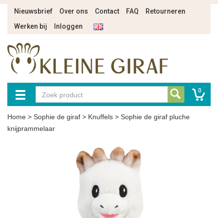
Nieuwsbrief
Over ons
Contact
FAQ
Retourneren
Werken bij
Inloggen
0
Home
>
Sophie de giraf
>
Knuffels
>
Sophie de giraf pluche
knijprammelaar