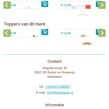
€ 10,99
€ 16,99
Sophie de giraf Baby Seat & Play
Sophie de giraf Rollin' speelrol IEUF
IEUF
Fanfan het hertje bijtring in witte
Toppers van dit merk
€ 26,99
Sophie de giraf Activity Wheel
€ 79,99
geschenkdoos
€ 39,99
€ 14,99
Contact
Zeppelinstraat 39
2652 XB Berkel en Rodenrijs
Nederland
Tel:
+31(0)10-2180837
E-mail:
info@kleinegiraf.nl
Informatie