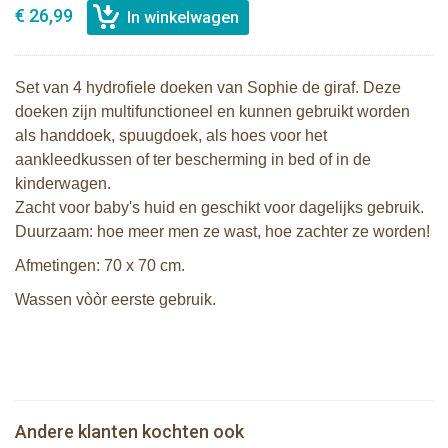
€ 26,99
Set van 4 hydrofiele doeken van Sophie de giraf. Deze
doeken zijn multifunctioneel en kunnen gebruikt worden
als handdoek, spuugdoek, als hoes voor het
aankleedkussen of ter bescherming in bed of in de
kinderwagen.
Zacht voor baby's huid en geschikt voor dagelijks gebruik.
Duurzaam: hoe meer men ze wast, hoe zachter ze worden!
Afmetingen: 70 x 70 cm.
Wassen vòòr eerste gebruik.
Sophie de giraf zachte maracas
Sophie de giraf Multi-textuur
rammelaar in witte geschenkdoos
rammelaar op wit/rode hangkaart
Sophie de giraf So'Pure set met 2
Andere klanten kochten ook
€ 14,99
2 Sophie de giraf zonneschermen
€ 13,99
ballen en 2 blokken