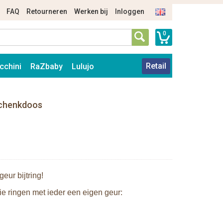
FAQ
Retourneren
Werken bij
Inloggen
0
Retail
cchini
RaZbaby
Lulujo
eschenkdoos
eur bijtring!
rie ringen met ieder een eigen geur: