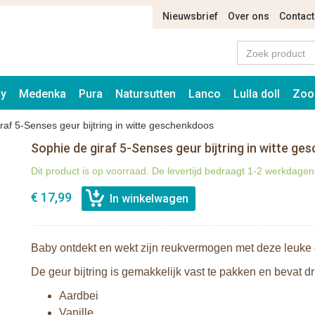
Nieuwsbrief
Over ons
Contact
ay
Medenka
Pura
Natursutten
Lanco
Lulla doll
Zoo
raf 5-Senses geur bijtring in witte geschenkdoos
Sophie de giraf 5-Senses geur bijtring in witte g
Dit product is op voorraad. De levertijd bedraagt 1-2 werkdagen
€ 17,99
Baby ontdekt en wekt zijn reukvermogen met deze leuke g
De geur bijtring is gemakkelijk vast te pakken en bevat d
Aardbei
Vanille