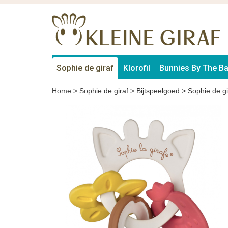
Sophie de giraf
Klorofil
Bunnies By The B
Home
>
Sophie de giraf
>
Bijtspeelgoed
>
Sophie de gi