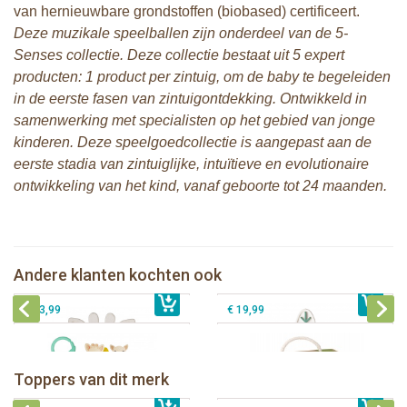
van hernieuwbare grondstoffen (biobased) certificeert.
Deze muzikale speelballen zijn onderdeel van de 5-
Senses collectie. Deze collectie bestaat uit 5 expert
producten: 1 product per zintuig, om de baby te begeleiden
in de eerste fasen van zintuigontdekking. Ontwikkeld in
samenwerking met specialisten op het gebied van jonge
kinderen. Deze speelgoedcollectie is aangepast aan de
eerste stadia van zintuiglijke, intuïtieve en evolutionaire
ontwikkeling van het kind, vanaf geboorte tot 24 maanden.
Sophie de giraf 5-Senses geur bijtring
Sophie de giraf 5-Senses bijtring blad
in witte geschenkdoos
in witte geschenkdoos
Andere klanten kochten ook
€ 17,99
Sophie de giraf ontdekboekje
€ 15,99
Sophie de giraf So'Pure Senso'Ball
€ 23,99
€ 19,99
Sophie de giraf Baby Seat & Play
Sophie de giraf Rollin' speelrol IEUF
IEUF
Fanfan het hertje bijtring in witte
Toppers van dit merk
€ 26,99
Sophie de giraf Activity Wheel
€ 79,99
geschenkdoos