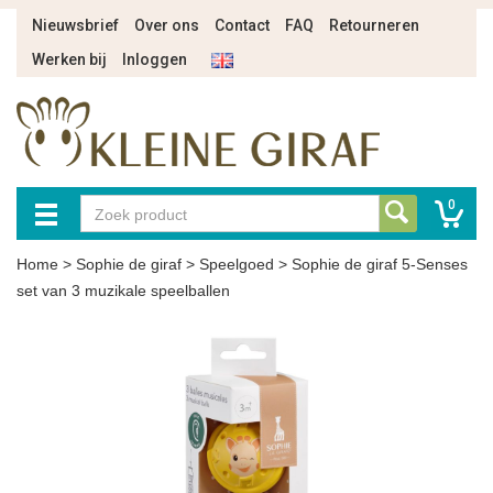
Nieuwsbrief
Over ons
Contact
FAQ
Retourneren
Werken bij
Inloggen
0
Home
>
Sophie de giraf
>
Speelgoed
>
Sophie de giraf 5-Senses
set van 3 muzikale speelballen