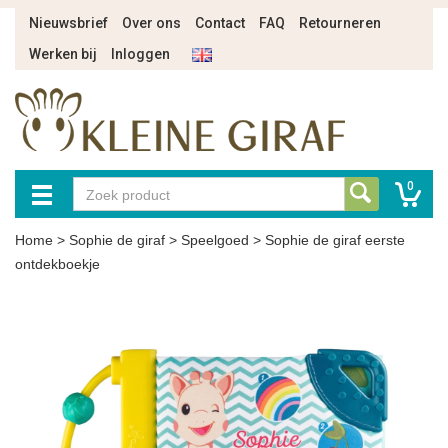
Nieuwsbrief
Over ons
Contact
FAQ
Retourneren
Werken bij
Inloggen
0
Home
>
Sophie de giraf
>
Speelgoed
>
Sophie de giraf eerste
ontdekboekje