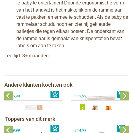
je baby te entertainen! Door de ergonomische vorm
van het handvat is het makkelijk om de rammelaar
vast te pakken en ermee te schudden. Als de baby de
rammelaar schudt, hoort en ziet hij gekleurde
balletjes die tegen elkaar botsen. De onderkant van
de rammelaar is gemaakt van knisperstof en bevat
labels om aan te raken.
Leeftijd: 3+ maanden
Sophie de giraf Sophiesticated
Sophie de giraf Sophiesticated
cadeauset small set 5
cadeauset medium set 1
Andere klanten kochten ook
€ 35,99
Sophie de giraf set + bewaarzakje
€ 39,99
Klorofil speelset familie Eekhoorn
€ 25,99
€ 12,99
Sophie de giraf Baby Seat & Play
Sophie de giraf Rollin' speelrol IEUF
IEUF
Fanfan het hertje bijtring in witte
Toppers van dit merk
€ 26,99
Sophie de giraf Activity Wheel
€ 79,99
geschenkdoos
€ 39,99
€ 14,99