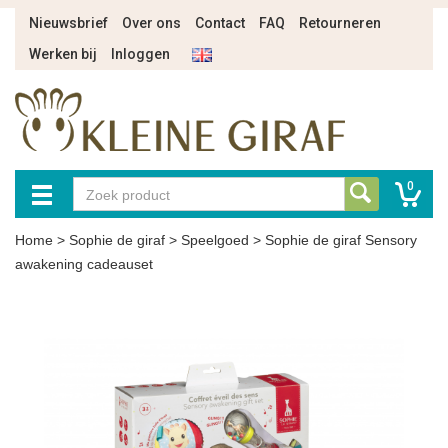
Nieuwsbrief
Over ons
Contact
FAQ
Retourneren
Werken bij
Inloggen
0
Home
>
Sophie de giraf
>
Speelgoed
>
Sophie de giraf Sensory
awakening cadeauset