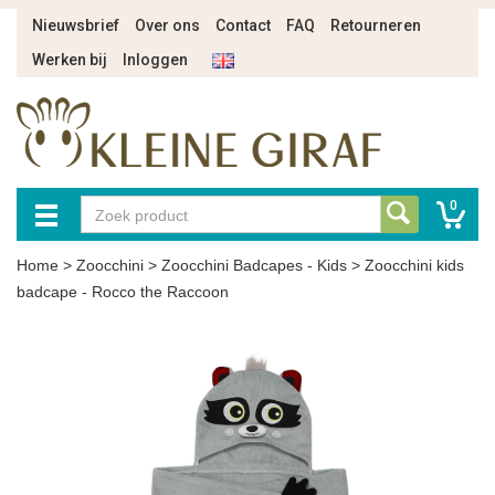
Nieuwsbrief
Over ons
Contact
FAQ
Retourneren
Werken bij
Inloggen
0
Home
>
Zoocchini
>
Zoocchini Badcapes - Kids
>
Zoocchini kids
badcape - Rocco the Raccoon