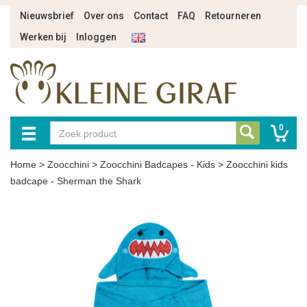
Nieuwsbrief
Over ons
Contact
FAQ
Retourneren
Werken bij
Inloggen
0
Home
>
Zoocchini
>
Zoocchini Badcapes - Kids
>
Zoocchini kids
badcape - Sherman the Shark