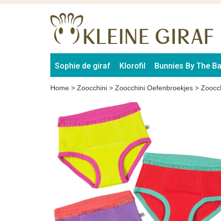
Sophie de giraf
Klorofil
Bunnies By The B
Home
>
Zoocchini
>
Zoocchini Oefenbroekjes
>
Zoocch