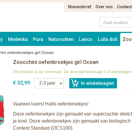
Nieuwsbrief
Over ons
Contact
ay
Medenka
Pura
Natursutten
Lanco
Lulla doll
Zoo
ini oefenbroekjes girl Ocean
Zoocchini oefenbroekjes girl Ocean
Dit product is op voorraad. De levertijd bedraagt 1-2 werkdagen
€ 32,99
Vaarwel luiers! Hallo oefenbroekjes!
Deze oefenbroekjes zijn gemaakt van superzachte stretch 
je kind. Deze oefenbroekjes zijn gemaakt van biologisch
Content Standard (OCS100).