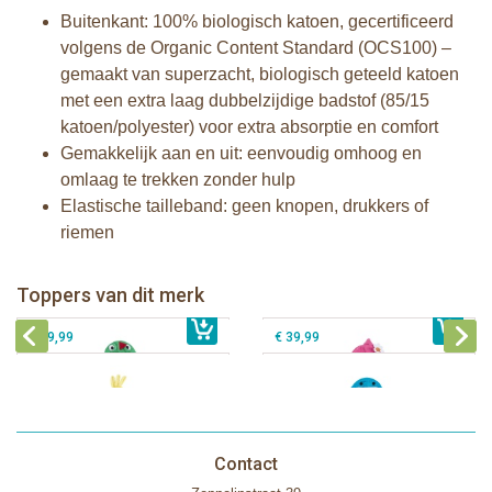
Buitenkant: 100% biologisch katoen, gecertificeerd
volgens de Organic Content Standard (OCS100) –
gemaakt van superzacht, biologisch geteeld katoen
met een extra laag dubbelzijdige badstof (85/15
katoen/polyester) voor extra absorptie en comfort
Gemakkelijk aan en uit: eenvoudig omhoog en
omlaag te trekken zonder hulp
Elastische tailleband: geen knopen, drukkers of
riemen
Zoocchini kids badcape - Devin the
Zoocchini kids badcape - Franny the
Dinosaur
Flamingo
Zoocchini baby badcape - Puddles
Zoocchini kids badcape - Sherman
Toppers van dit merk
€ 39,99
the Duck
€ 39,99
the Shark
€ 29,99
€ 39,99
Contact