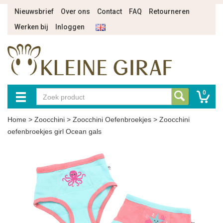
Nieuwsbrief
Over ons
Contact
FAQ
Retourneren
Werken bij
Inloggen
0
Home
>
Zoocchini
>
Zoocchini Oefenbroekjes
>
Zoocchini
oefenbroekjes girl Ocean gals