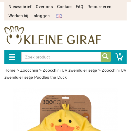
Nieuwsbrief
Over ons
Contact
FAQ
Retourneren
Werken bij
Inloggen
0
Home
>
Zoocchini
>
Zoocchini UV zwemluier setje
>
Zoocchini UV
zwemluier setje Puddles the Duck