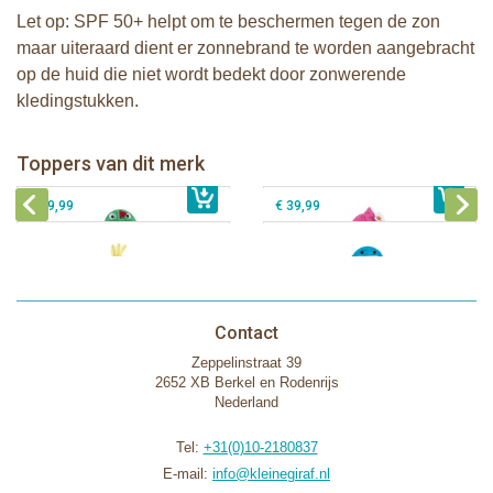
Let op: SPF 50+ helpt om te beschermen tegen de zon
maar uiteraard dient er zonnebrand te worden aangebracht
op de huid die niet wordt bedekt door zonwerende
kledingstukken.
Zoocchini kids badcape - Devin the
Zoocchini kids badcape - Franny the
Dinosaur
Flamingo
Zoocchini baby badcape - Puddles
Zoocchini kids badcape - Sherman
Toppers van dit merk
€ 39,99
the Duck
€ 39,99
the Shark
€ 29,99
€ 39,99
Contact
Zeppelinstraat 39
2652 XB Berkel en Rodenrijs
Nederland
Tel:
+31(0)10-2180837
E-mail:
info@kleinegiraf.nl