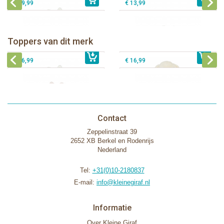
€ 19,99
€ 13,99
Bunnies By The Bay knuffeldoekje
Bunnies By The Bay knuffel Nibble
met speenhouder Konijn wit
Konijn Crème 38cm
Bunnies By The Bay knuffeldoekje
Bunnies By The Bay knuffeldoekje
Toppers van dit merk
€ 16,99
met speenhouder Konijn roze
€ 34,99
met speenhouder Lammetje
€ 27,95
€ 16,99
€ 16,99
Contact
Zeppelinstraat 39
2652 XB Berkel en Rodenrijs
Nederland
Tel:
+31(0)10-2180837
E-mail:
info@kleinegiraf.nl
Informatie
Over Kleine Giraf