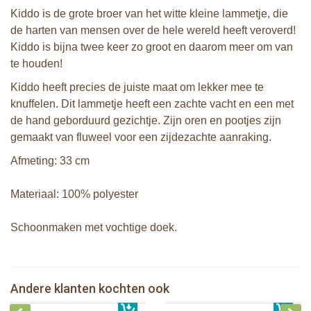
Kiddo is de grote broer van het witte kleine lammetje, die
de harten van mensen over de hele wereld heeft veroverd!
Kiddo is bijna twee keer zo groot en daarom meer om van
te houden!
Kiddo heeft precies de juiste maat om lekker mee te
knuffelen. Dit lammetje heeft een zachte vacht en een met
de hand geborduurd gezichtje. Zijn oren en pootjes zijn
gemaakt van fluweel voor een zijdezachte aanraking.
Afmeting: 33 cm
Materiaal: 100% polyester
Schoonmaken met vochtige doek.
Bunnies By The Bay knuffeldoekje
Bunnies By The Bay knuffel Wee
met speenhouder Konijn wit
klein Lammetje
Bunnies By The Bay knuffel Nibble
Bunnies By The Bay Roly-Poly knuffel
Andere klanten kochten ook
€ 16,99
Konijn Grijs 20cm
€ 16,99
konijn roze