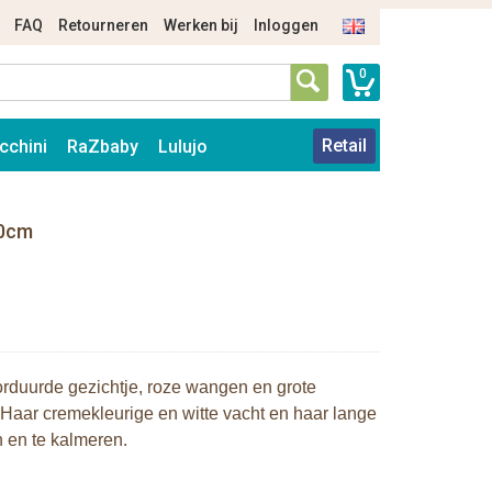
FAQ
Retourneren
Werken bij
Inloggen
0
Retail
cchini
RaZbaby
Lulujo
30cm
rduurde gezichtje, roze wangen en grote
gt! Haar cremekleurige en witte vacht en haar lange
n en te kalmeren.