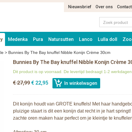
Nieuwsbrief
Over ons
Contact
ay
Medenka
Pura
Natursutten
Lanco
Lulla doll
Zoo
le
>
Bunnies By The Bay knuffel Nibble Konijn Crème 30cm
Bunnies By The Bay knuffel Nibble Konijn Crème 
Dit product is op voorraad. De levertijd bedraagt 1-2 werkdagen
€ 27,99
€ 22,95
Dit konijn houdt van GROTE knuffels! Met haar handgebo
pluizige staart is dit een konijn dat recht in je hart sprin
zachte oren maken haar perfect om je kleintje te knuffele