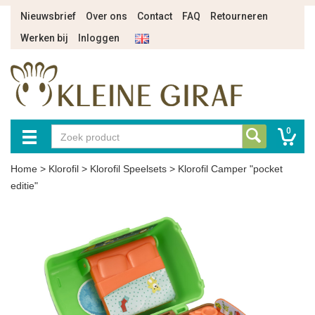
Nieuwsbrief
Over ons
Contact
FAQ
Retourneren
Werken bij
Inloggen
0
Home
>
Klorofil
>
Klorofil Speelsets
>
Klorofil Camper "pocket
editie"