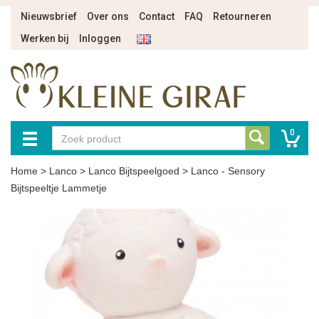
Nieuwsbrief
Over ons
Contact
FAQ
Retourneren
Werken bij
Inloggen
0
Home
>
Lanco
>
Lanco Bijtspeelgoed
>
Lanco - Sensory
Bijtspeeltje Lammetje