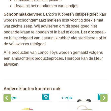
Ideaal bij het doorkomen van tandjes
Schoonmaakadvies
: Lanco’s rubberen bijtspeelgoed kan
worden schoongemaakt met een licht vochtig doekje met
wat zachte zeep. Wij adviseren om dit speelgoed niet
onder de kraan te houden of in bad te doen.
Let op
: speel-
en bijtspeelgoed van natuurlijk rubber niet steriliseren of in
de vaatwasser reinigen!
Alle producten van Lanco Toys worden gemaakt volgens
een ambachtelijk productieproces. Hierdoor kan de kleur
afwijken.
Lanco - Sensory Bijtspeeltje Vos
Lanco - Bijtring Kori de Panda
Lanco - Sensory Speelbal Fantasie
Andere klanten kochten ook
€ 14,99
donker
€ 15,99
Sophie de giraf So'Pure Senso'Ball
€ 15,99
€ 19,99
Lanco - Bijtspeeltje Regenboog
Lanco - Bijtring Kori de Panda