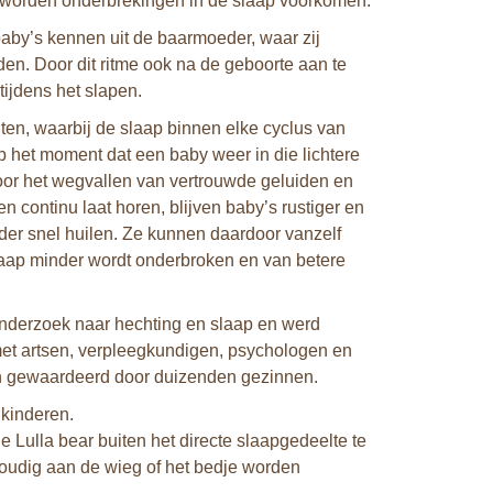
 worden onderbrekingen in de slaap voorkomen.
by’s kennen uit de baarmoeder, waar zij
n. Door dit ritme ook na de geboorte aan te
tijdens het slapen.
ten, waarbij de slaap binnen elke cyclus van
 op het moment dat een baby weer in die lichtere
door het wegvallen van vertrouwde geluiden en
n continu laat horen, blijven baby’s rustiger en
nder snel huilen. Ze kunnen daardoor vanzelf
aap minder wordt onderbroken en van betere
onderzoek naar hechting en slaap en werd
met artsen, verpleegkundigen, psychologen en
 en gewaardeerd door duizenden gezinnen.
kinderen.
Lulla bear buiten het directe slaapgedeelte te
voudig aan de wieg of het bedje worden