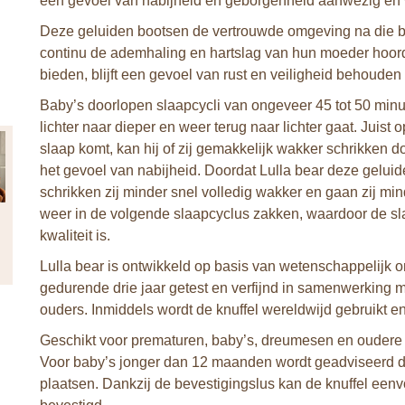
een gevoel van nabijheid en geborgenheid aanwezig en
Deze geluiden bootsen de vertrouwde omgeving na die ba
continu de ademhaling en hartslag van hun moeder hoorde
bieden, blijft een gevoel van rust en veiligheid behouden 
Baby’s doorlopen slaapcycli van ongeveer 45 tot 50 minu
lichter naar dieper en weer terug naar lichter gaat. Juist
slaap komt, kan hij of zij gemakkelijk wakker schrikken 
het gevoel van nabijheid. Doordat Lulla bear deze geluide
schrikken zij minder snel volledig wakker en gaan zij mi
weer in de volgende slaapcyclus zakken, waardoor de sl
kwaliteit is.
Lulla bear is ontwikkeld op basis van wetenschappelijk 
gedurende drie jaar getest en verfijnd in samenwerking 
ouders. Inmiddels wordt de knuffel wereldwijd gebruikt
Geschikt voor prematuren, baby’s, dreumesen en oudere 
Voor baby’s jonger dan 12 maanden wordt geadviseerd de 
plaatsen. Dankzij de bevestigingslus kan de knuffel een