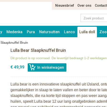
Nieuwsbrief
Over ons
Contact
ay
Medenka
Pura
Natursutten
Lanco
Lulla doll
Zoo
 Slaapknuffel Bruin
Lulla Bear Slaapknuffel Bruin
Dit product is op voorraad. De levertijd bedraagt 1-2 werkdagen
€ 49,99
Lulla bear is een innovatieve slaapknuffel uit IJsland, o
gemakkelijker in slaap te laten vallen en beter door te lat
slaapknuffels, die na korte tijd stoppen en pas weer a
huilen, speelt Lulla bear 12 uur lang onafgebroken ademha