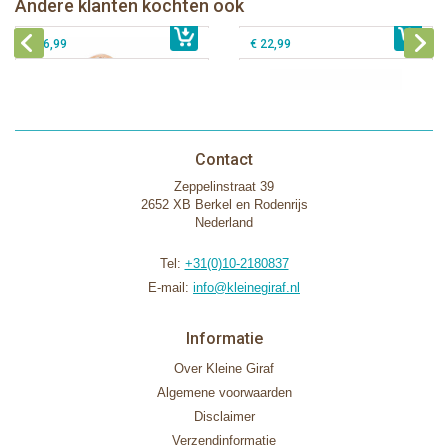
Andere klanten kochten ook
€ 27,99
Sophie de giraf Rollin' speelrol
€ 45,99
Klorofil speelset de Avonturen Bus
€ 26,99
€ 22,99
Contact
Zeppelinstraat 39
2652 XB Berkel en Rodenrijs
Nederland
Tel:
+31(0)10-2180837
E-mail:
info@kleinegiraf.nl
Informatie
Over Kleine Giraf
Algemene voorwaarden
Disclaimer
Verzendinformatie