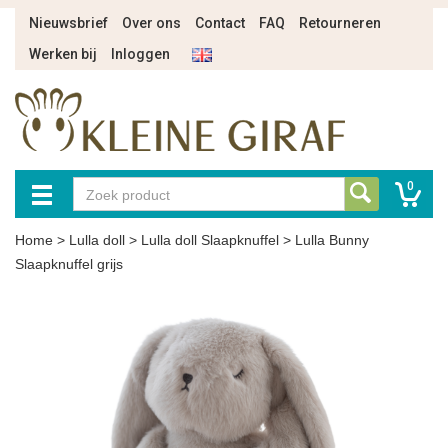
Nieuwsbrief
Over ons
Contact
FAQ
Retourneren
Werken bij
Inloggen
0
Home
>
Lulla doll
>
Lulla doll Slaapknuffel
>
Lulla Bunny
Slaapknuffel grijs