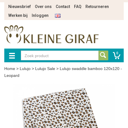
Nieuwsbrief
Over ons
Contact
FAQ
Retourneren
Werken bij
Inloggen
0
Home
>
Lulujo
>
Lulujo Sale
>
Lulujo swaddle bamboo 120x120 -
Leopard