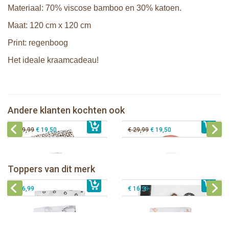
Materiaal: 70% viscose bamboo en 30% katoen.
Maat: 120 cm x 120 cm
Print: regenboog
Het ideale kraamcadeau!
Lulujo swaddle bamboo 120x120 -
Leopard
Lanco - Bijtspeeltje Regenboog
Andere klanten kochten ook
€ 19,99
Lulujo Waffle Blanket - Sand
€ 13,50
€ 15,99
Lulujo Waffle Blanket - Ballet Slipper
€ 29,99
€ 19,50
€ 29,99
€ 19,50
Lulujo swaddle bamboo 120x120 -
Lulujo Baby's First Year Swaddle &
Hugs & Kisses
Cards - Loved beyond measure
Toppers van dit merk
€ 19,99
Lulujo swaddle 120x120 - Afrique
€ 13,50
€ 21,99
Lulujo swaddle 120x120 - Little Fawn
€ 14,50
€ 16,99
€ 16,99