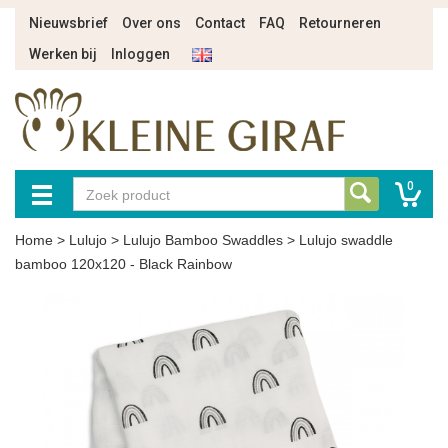
Nieuwsbrief
Over ons
Contact
FAQ
Retourneren
Werken bij
Inloggen
0
Home
>
Lulujo
>
Lulujo Bamboo Swaddles
>
Lulujo swaddle
bamboo 120x120 - Black Rainbow