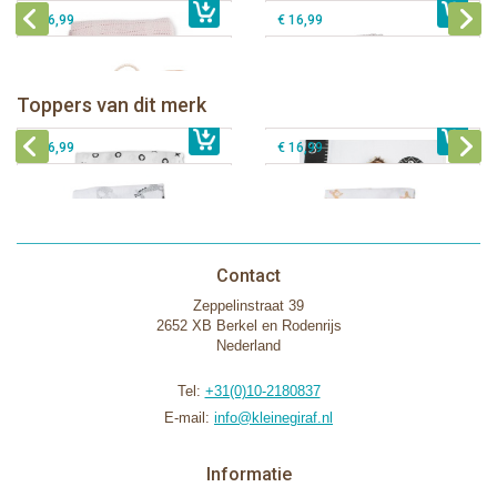
€ 26,99
€ 16,99
Lulujo swaddle bamboo 120x120 -
Lulujo Baby's First Year Swaddle &
Hugs & Kisses
Cards - Loved beyond measure
Toppers van dit merk
€ 19,99
Lulujo swaddle 120x120 - Afrique
€ 13,50
€ 21,99
Lulujo swaddle 120x120 - Little Fawn
€ 14,50
€ 16,99
€ 16,99
Contact
Zeppelinstraat 39
2652 XB Berkel en Rodenrijs
Nederland
Tel:
+31(0)10-2180837
E-mail:
info@kleinegiraf.nl
Informatie