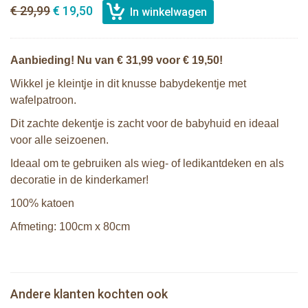
€ 29,99
€ 19,50
Aanbieding! Nu van € 31,99 voor € 19,50!
Wikkel je kleintje in dit knusse babydekentje met
wafelpatroon.
Dit zachte dekentje is zacht voor de babyhuid en ideaal
voor alle seizoenen.
Ideaal om te gebruiken als wieg- of ledikantdeken en als
decoratie in de kinderkamer!
100% katoen
Afmeting: 100cm x 80cm
Lulujo Cellular Blanket - Pink
Lulujo Waffle Blanket - Sand
Sophie de giraf hydrofiele doeken (4
Natursutten set van 2 fopspenen
Andere klanten kochten ook
€ 20,99
€ 12,50
stuks)
€ 29,99
€ 19,50
Rond - kers S