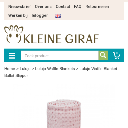
Nieuwsbrief
Over ons
Contact
FAQ
Retourneren
Werken bij
Inloggen
0
Home
>
Lulujo
>
Lulujo Waffle Blankets
>
Lulujo Waffle Blanket -
Ballet Slipper