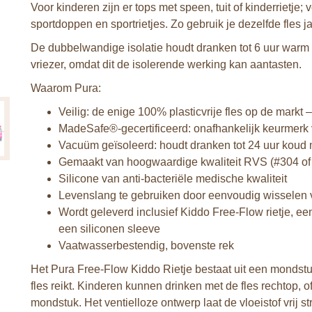
Voor kinderen zijn er tops met speen, tuit of kinderrietje
sportdoppen en sportrietjes. Zo gebruik je dezelfde fles ja
De dubbelwandige isolatie houdt dranken tot 6 uur warm e
vriezer, omdat dit de isolerende werking kan aantasten.
Waarom Pura:
Veilig: de enige 100% plasticvrije fles op de markt
MadeSafe®-gecertificeerd: onafhankelijk keurmerk 
Vacuüm geïsoleerd: houdt dranken tot 24 uur koud m
Gemaakt van hoogwaardige kwaliteit RVS (#304 of 1
Silicone van anti-bacteriële medische kwaliteit
Levenslang te gebruiken door eenvoudig wisselen
Wordt geleverd inclusief Kiddo Free-Flow rietje, een
een siliconen sleeve
Vaatwasserbestendig, bovenste rek
Het Pura Free-Flow Kiddo Rietje bestaat uit een mondstuk
fles reikt. Kinderen kunnen drinken met de fles rechtop, of
mondstuk. Het ventielloze ontwerp laat de vloeistof vrij s