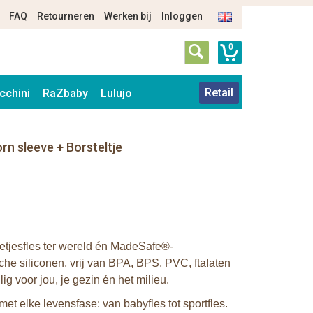
FAQ
Retourneren
Werken bij
Inloggen
0
Retail
cchini
RaZbaby
Lulujo
rn sleeve + Borsteltje
ietjesfles ter wereld én MadeSafe®-
e siliconen, vrij van BPA, BPS, PVC, ftalaten
g voor jou, je gezin én het milieu.
et elke levensfase: van babyfles tot sportfles.