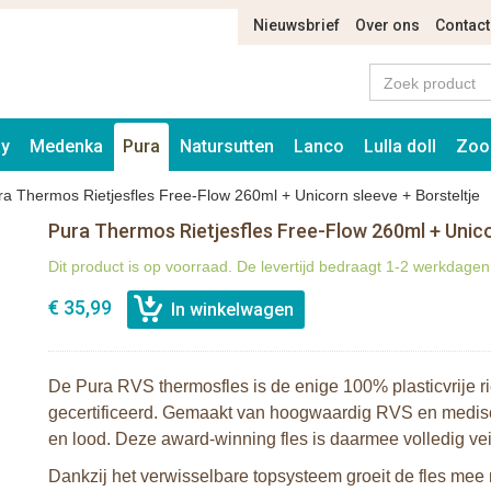
Nieuwsbrief
Over ons
Contact
ay
Medenka
Pura
Natursutten
Lanco
Lulla doll
Zoo
ra Thermos Rietjesfles Free-Flow 260ml + Unicorn sleeve + Borsteltje
Pura Thermos Rietjesfles Free-Flow 260ml + Unico
Dit product is op voorraad. De levertijd bedraagt 1-2 werkdagen
€ 35,99
De Pura RVS thermosfles is de enige 100% plasticvrije r
gecertificeerd. Gemaakt van hoogwaardig RVS en medisch
en lood. Deze award-winning fles is daarmee volledig veili
Dankzij het verwisselbare topsysteem groeit de fles mee m