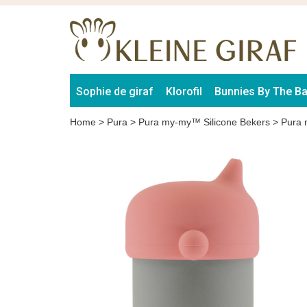
Sophie de giraf
Klorofil
Bunnies By The B
Home
>
Pura
>
Pura my-my™ Silicone Bekers
>
Pura 