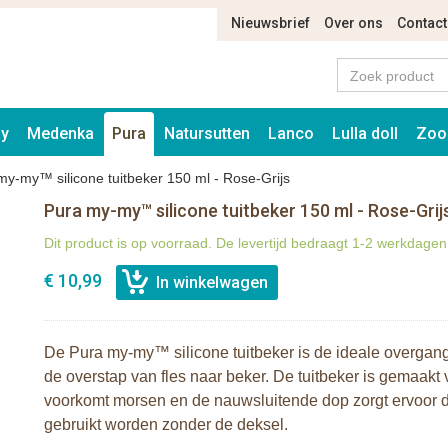
Nieuwsbrief
Over ons
Contact
ay
Medenka
Pura
Natursutten
Lanco
Lulla doll
Zoo
my-my™ silicone tuitbeker 150 ml - Rose-Grijs
Pura my-my™ silicone tuitbeker 150 ml - Rose-Grij
Dit product is op voorraad. De levertijd bedraagt 1-2 werkdagen
€ 10,99
De Pura my-my™ silicone tuitbeker is de ideale overgang v
de overstap van fles naar beker. De tuitbeker is gemaakt 
voorkomt morsen en de nauwsluitende dop zorgt ervoor da
gebruikt worden zonder de deksel.