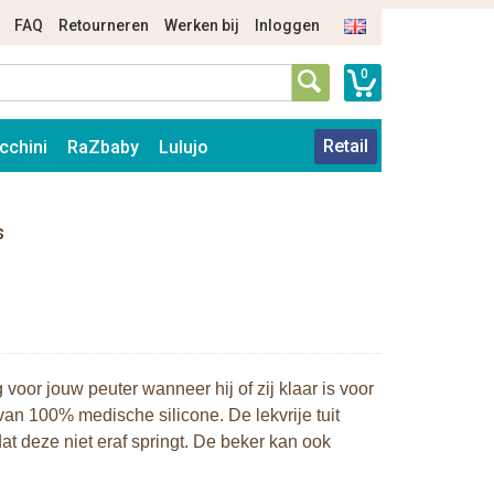
FAQ
Retourneren
Werken bij
Inloggen
0
Retail
cchini
RaZbaby
Lulujo
s
oor jouw peuter wanneer hij of zij klaar is voor
van 100% medische silicone. De lekvrije tuit
t deze niet eraf springt. De beker kan ook