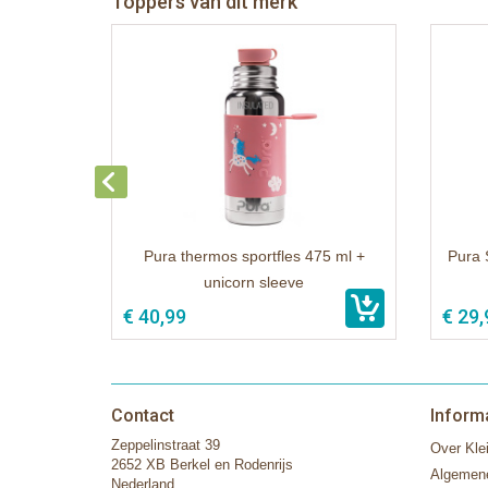
Toppers van dit merk
Pura thermos sportfles 475 ml +
Pura 
unicorn sleeve
€ 40,99
€ 29,
Contact
Inform
Zeppelinstraat 39
Over Klei
2652 XB Berkel en Rodenrijs
Algemen
Nederland