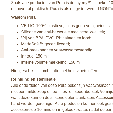
Zoals alle producten van Pura is de my-my™ tuitbeker 100
en bovenal praktisch. Pura is als enige ter wereld NONT
Waarom Pura:
VEILIG: 100% plasticvrij .. dus geen veiligheidsrisic
Silicone van anti-bacteriële medische kwaliteit;
Vrij van BPA, PVC, Phthalaten en lood;
MadeSafe™ gecertificeerd;
Anti-breekbaar en vaatwasserbestendig;
Inhoud: 150 ml;
Interne volume markering: 150 ml.
Niet geschikt in combinatie met hete vloeistoffen.
Reiniging en sterilisatie
Alle onderdelen van deze Pura beker zijn vaatwasmachi
met een milde zeep en een fles- en speenborstel. Vermi
want deze kunnen de silicone delen aantasten. Accessoi
hand worden gereinigd. Pura producten kunnen ook geste
accessoires 5-10 minuten in gekookt water, nadat de pan 