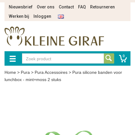
Nieuwsbrief
Over ons
Contact
FAQ
Retourneren
Werken bij
Inloggen
0
Home
>
Pura
>
Pura Accessoires
>
Pura silicone banden voor
lunchbox - mint+moss 2 stuks