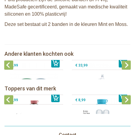
MadeSafe gecertificeerd, gemaakt van medische kwaliteit
siliconen en 100% plasticvrij!
Deze set bestaat uit 2 banden in de kleuren Mint en Moss.
Pura lunchbox large + silicone band
Pura silicone banden voor lunchbox
moss
moss+rose 2 stuks
Pura silicone afsluitdisk Moss en Mint
Pura thermos tuitfles 260 ml + moss
Andere klanten kochten ook
€ 28,99
- 2 stuks
€ 4,99
sleeve
€ 8,99
€ 33,99
Pura thermos sportfles 475 ml +
unicorn sleeve
Pura Sportfles 550 ml + Aqua sleeve
Toppers van dit merk
€ 40,99
Pura silicone tuit 2 stuks
€ 29,99
Pura silicone speen fast flow 2 stuks
€ 9,99
€ 8,99
Contact