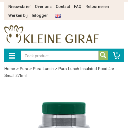
Nieuwsbrief
Over ons
Contact
FAQ
Retourneren
Werken bij
Inloggen
0
Home
>
Pura
>
Pura Lunch
>
Pura Lunch Insulated Food Jar -
Small 275ml