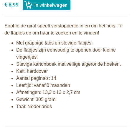
€ 8,99
Sophie de giraf speelt verstoppertje in en om het huis. Til
de flapjes op om haar te zoeken en te vinden!
Met grappige tabs en stevige flapjes.
De flapjes zijn eenvoudig te openen door kleine
vingertjes.
Stevige kartonboek met veilige afgeronde hoeken.
Kaft: hardcover
Aantal pagina's: 14
Leeftijd: vanaf 0 maanden
Afmetingen: 13,3 x 13 x 2,7 cm
Gewicht: 305 gram
Taal: Nederlands
Sophie de giraf zachte maracas
rammelaar in witte geschenkdoos
Sophie de giraf So'Pure Senso'Ball