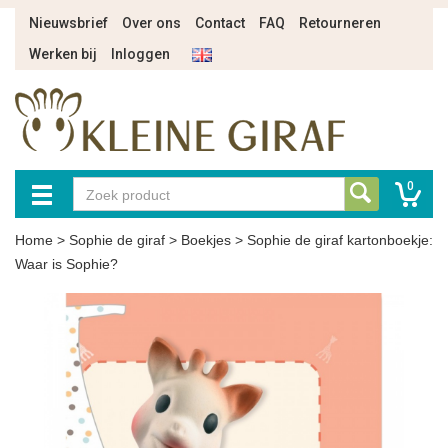
Nieuwsbrief
Over ons
Contact
FAQ
Retourneren
Werken bij
Inloggen
0
Home
>
Sophie de giraf
>
Boekjes
>
Sophie de giraf kartonboekje:
Waar is Sophie?