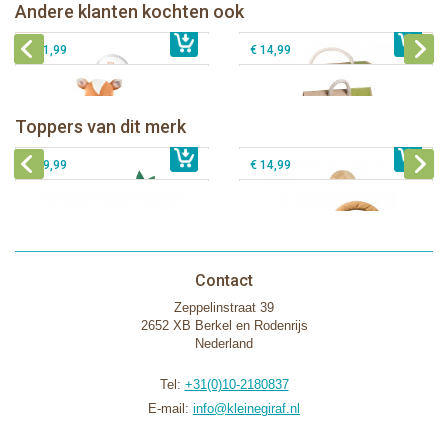
Fanfan het hertje in witte
Sophie de giraf So'Pure Natur'rings
Andere klanten kochten ook
€ 14,99
geschenkdoos
€ 19,99
rammelaar
€ 21,99
€ 14,99
Sophie de giraf Baby Seat & Play
Sophie de giraf Rollin' speelrol IEUF
IEUF
Fanfan het hertje bijtring in witte
Toppers van dit merk
€ 26,99
Sophie de giraf Activity Wheel
€ 79,99
geschenkdoos
€ 39,99
€ 14,99
Contact
Zeppelinstraat 39
2652 XB Berkel en Rodenrijs
Nederland
Tel:
+31(0)10-2180837
E-mail:
info@kleinegiraf.nl