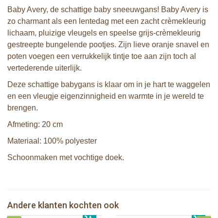
Baby Avery, de schattige baby sneeuwgans! Baby Avery is
zo charmant als een lentedag met een zacht crèmekleurig
lichaam, pluizige vleugels en speelse grijs-crèmekleurig
gestreepte bungelende pootjes. Zijn lieve oranje snavel en
poten voegen een verrukkelijk tintje toe aan zijn toch al
vertederende uiterlijk.
Deze schattige babygans is klaar om in je hart te waggelen
en een vleugje eigenzinnigheid en warmte in je wereld te
brengen.
Afmeting: 20 cm
Materiaal: 100% polyester
Schoonmaken met vochtige doek.
Bunnies By The Bay Roly-Poly knuffel
Bunnies By The Bay Roly-Poly knuffel
konijn roze
konijn Oceaan
Bunnies By The Bay knuffel Blink de
Andere klanten kochten ook
€ 13,99
Uil
€ 13,99
Sophie de giraf activiteitenkubus