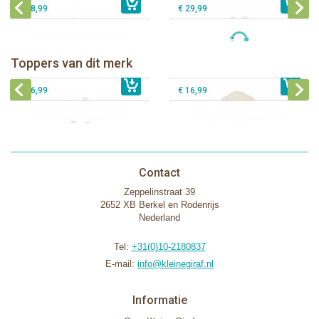
€ 18,99
€ 29,99
Bunnies By The Bay knuffeldoekje
Bunnies By The Bay knuffel Nibble
met speenhouder Konijn wit
Konijn Crème 38cm
Bunnies By The Bay knuffeldoekje
Bunnies By The Bay knuffeldoekje
Toppers van dit merk
€ 16,99
met speenhouder Konijn roze
€ 34,99
met speenhouder Lammetje
€ 27,95
€ 16,99
€ 16,99
Contact
Zeppelinstraat 39
2652 XB Berkel en Rodenrijs
Nederland
Tel:
+31(0)10-2180837
E-mail:
info@kleinegiraf.nl
Informatie