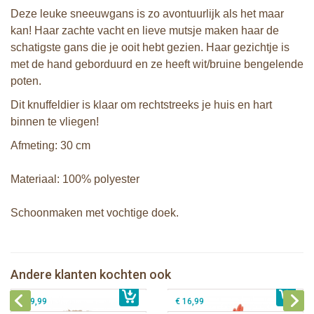
Deze leuke sneeuwgans is zo avontuurlijk als het maar
kan! Haar zachte vacht en lieve mutsje maken haar de
schatigste gans die je ooit hebt gezien. Haar gezichtje is
met de hand geborduurd en ze heeft wit/bruine bengelende
poten.
Dit knuffeldier is klaar om rechtstreeks je huis en hart
binnen te vliegen!
Afmeting: 30 cm
Materiaal: 100% polyester
Schoonmaken met vochtige doek.
Bunnies By The Bay knuffel Cubby
Bunnies By The Bay knuffel Randy
de Beer
de Haan
Bunnies By The Bay knuffel Nibble
Bunnies By The Bay knuffeldoekje
Andere klanten kochten ook
€ 26,99
Konijn Grijs 20cm
€ 25,99
met speenhouder Konijn wit
€ 19,99
€ 16,99