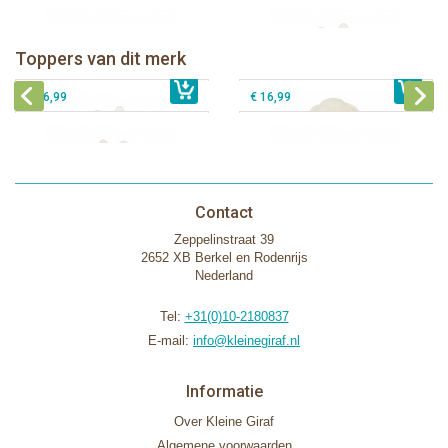
Bunnies By The Bay knuffeldoekje
Bunnies By The Bay knuffel Nibble
met speenhouder Konijn wit
Konijn Crème 38cm
Bunnies By The Bay knuffeldoekje
Bunnies By The Bay knuffeldoekje
Toppers van dit merk
€ 16,99
met speenhouder Konijn roze
€ 34,99
met speenhouder Lammetje
€ 27,95
€ 16,99
€ 16,99
Contact
Zeppelinstraat 39
2652 XB Berkel en Rodenrijs
Nederland
Tel:
+31(0)10-2180837
E-mail:
info@kleinegiraf.nl
Informatie
Over Kleine Giraf
Algemene voorwaarden