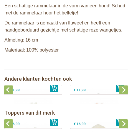
Een schattige rammelaar in de vorm van een hond! Schud
met de rammelaar hoor het belletje!
De rammelaar is gemaakt van fluweel en heeft een
handgeborduurd gezichtje met schattige roze wangetjes.
Afmeting: 16 cm
Materiaal: 100% polyester
Bunnies By The Bay rammelaar
Bunnies By The Bay rammelaar
Lammetje
Konijn grijs
Bunnies By The Bay rammelaar
Bunnies By The Bay rammelaar
Andere klanten kochten ook
€ 11,99
Konijn wit
€ 11,99
Konijn roze
€ 11,99
€ 11,99
Bunnies By The Bay knuffeldoekje
Bunnies By The Bay knuffel Nibble
met speenhouder Konijn wit
Konijn Crème 38cm
Bunnies By The Bay knuffeldoekje
Bunnies By The Bay knuffeldoekje
Toppers van dit merk
€ 16,99
met speenhouder Konijn roze
€ 34,99
met speenhouder Lammetje
€ 27,95
€ 16,99
€ 16,99