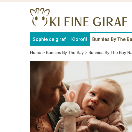
Sophie de giraf
Klorofil
Bunnies By The B
Home
>
Bunnies By The Bay
>
Bunnies By The Bay R