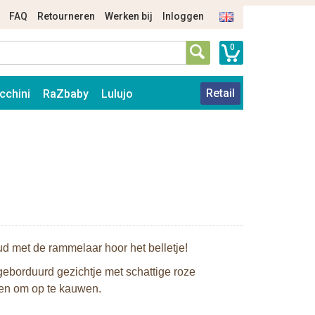
FAQ
Retourneren
Werken bij
Inloggen
0
Retail
cchini
RaZbaby
Lulujo
d met de rammelaar hoor het belletje!
eborduurd gezichtje met schattige roze
en om op te kauwen.