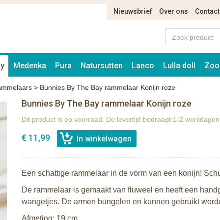
Nieuwsbrief
Over ons
Contact
ay
Medenka
Pura
Natursutten
Lanco
Lulla doll
Zoo
ammelaars
>
Bunnies By The Bay rammelaar Konijn roze
Bunnies By The Bay rammelaar Konijn roze
Dit product is op voorraad. De levertijd bedraagt 1-2 werkdagen
€ 11,99
Een schattige rammelaar in de vorm van een konijn! Schu
De rammelaar is gemaakt van fluweel en heeft een handg
wangetjes. De armen bungelen en kunnen gebruikt word
Afmeting: 19 cm