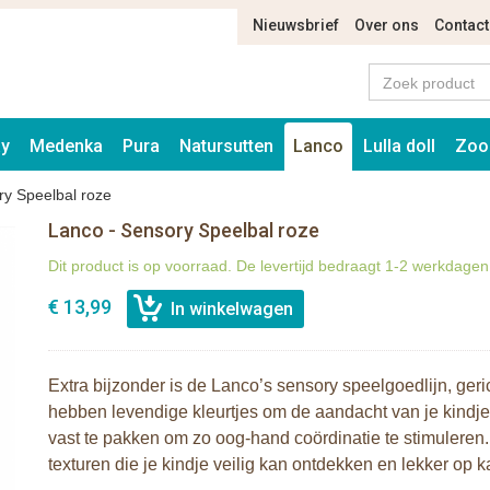
Nieuwsbrief
Over ons
Contact
ay
Medenka
Pura
Natursutten
Lanco
Lulla doll
Zoo
ry Speelbal roze
Lanco - Sensory Speelbal roze
Dit product is op voorraad. De levertijd bedraagt 1-2 werkdagen
€ 13,99
Extra bijzonder is de Lanco’s sensory speelgoedlijn, ger
hebben levendige kleurtjes om de aandacht van je kindje
vast te pakken om zo oog-hand coördinatie te stimuleren. 
texturen die je kindje veilig kan ontdekken en lekker op 