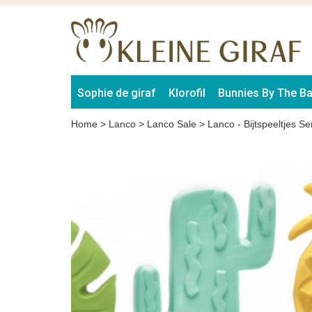
Sophie de giraf
Klorofil
Bunnies By The B
Home
>
Lanco
>
Lanco Sale
>
Lanco - Bijtspeeltjes Se