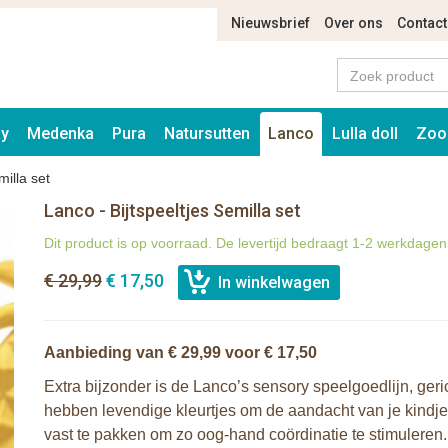
Nieuwsbrief
Over ons
Contact
ay
Medenka
Pura
Natursutten
Lanco
Lulla doll
Zoo
milla set
Lanco - Bijtspeeltjes Semilla set
Dit product is op voorraad. De levertijd bedraagt 1-2 werkdagen
€ 29,99
€ 17,50
Aanbieding van € 29,99 voor € 17,50
Extra bijzonder is de Lanco’s sensory speelgoedlijn, ger
hebben levendige kleurtjes om de aandacht van je kindje
vast te pakken om zo oog-hand coördinatie te stimuleren. 