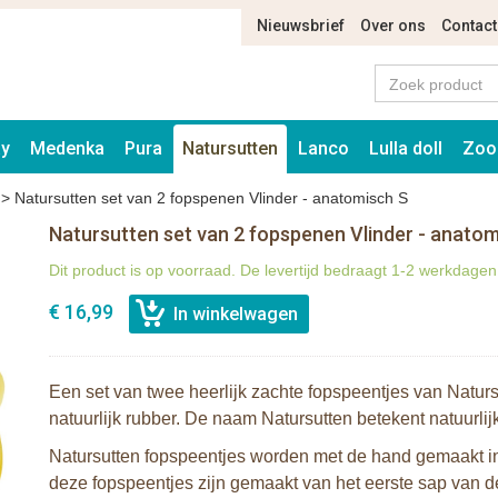
Nieuwsbrief
Over ons
Contact
ay
Medenka
Pura
Natursutten
Lanco
Lulla doll
Zoo
>
Natursutten set van 2 fopspenen Vlinder - anatomisch S
Natursutten set van 2 fopspenen Vlinder - anatom
Dit product is op voorraad. De levertijd bedraagt 1-2 werkdagen
€ 16,99
Een set van twee heerlijk zachte fopspeentjes van Natu
natuurlijk rubber. De naam Natursutten betekent natuurlij
Natursutten fopspeentjes worden met de hand gemaakt in I
deze fopspeentjes zijn gemaakt van het eerste sap van de