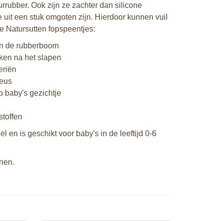
rrubber. Ook zijn ze zachter dan silicone
 uit een stuk omgoten zijn. Hierdoor kunnen vuil
de Natursutten fopspeentjes:
van de rubberboom
kken na het slapen
eriën
neus
p baby's gezichtje
stoffen
n is geschikt voor baby's in de leeftijd 0-6
jnen.