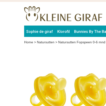
Sophie de giraf
Klorofil
Bunnies By The B
Home
>
Natursutten
>
Natursutten Fopspeen 0-6 mnd