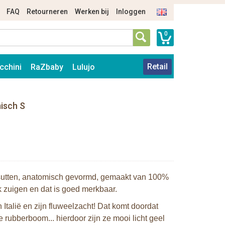
FAQ
Retourneren
Werken bij
Inloggen
0
Retail
cchini
RaZbaby
Lulujo
isch S
rsutten, anatomisch gevormd, gemaakt van 100%
k zuigen en dat is goed merkbaar.
talië en zijn fluweelzacht! Dat komt doordat
 rubberboom... hierdoor zijn ze mooi licht geel