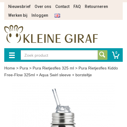
Nieuwsbrief
Over ons
Contact
FAQ
Retourneren
Werken bij
Inloggen
0
Home
>
Pura
>
Pura Rietjesfles 325 ml
>
Pura Rietjesfles Kiddo
Free-Flow 325ml + Aqua Swirl sleeve + borsteltje