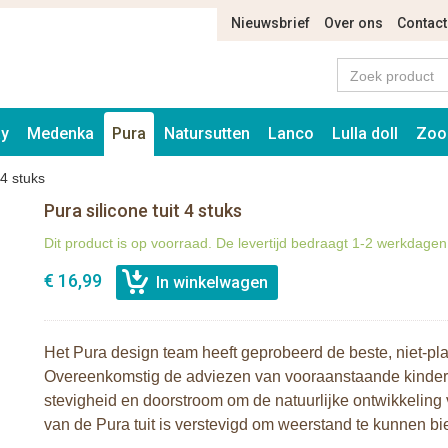
Nieuwsbrief
Over ons
Contact
ay
Medenka
Pura
Natursutten
Lanco
Lulla doll
Zoo
 4 stuks
Pura silicone tuit 4 stuks
Dit product is op voorraad. De levertijd bedraagt 1-2 werkdagen
€ 16,99
Het Pura design team heeft geprobeerd de beste, niet-plas
Overeenkomstig de adviezen van vooraanstaande kinderart
stevigheid en doorstroom om de natuurlijke ontwikkeling
van de Pura tuit is verstevigd om weerstand te kunnen bi