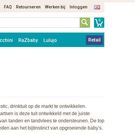
FAQ
Retourneren
Werken bij
Inloggen
0
Retail
cchini
RaZbaby
Lulujo
tic, drinktuit op de markt te ontwikkelen.
sen is deze tuit ontwikkeld met de juiste
 van tanden en tandvlees te ondersteunen. De top
eden aan het bijtinstinct van opgroeiende baby's.