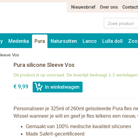
Nieuwsbrief
Over ons
Contact
ay
Medenka
Pura
Natursutten
Lanco
Lulla doll
Zoo
Sleeve Vos
Pura silicone Sleeve Vos
Dit product is op voorraad. De levertijd bedraagt 1-2 werkdagen
€ 9,99
Personaliseer je 325ml of 260ml geïsoleerde Pura fles me
Wissel wanneer je wilt en geef je fles telkens een nieuw, v
Gemaakt van 100% medische kwaliteit siliconen
Made Safe®-gecertificeerd