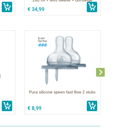
260 ml + Mint sleeve + Borsteltje
€ 34,99
Pura silicone speen fast flow 2 stuks
€ 8,99