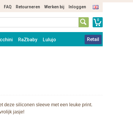
FAQ
Retourneren
Werken bij
Inloggen
0
Retail
cchini
RaZbaby
Lulujo
t deze siliconen sleeve met een leuke print.
rolijk jasje!