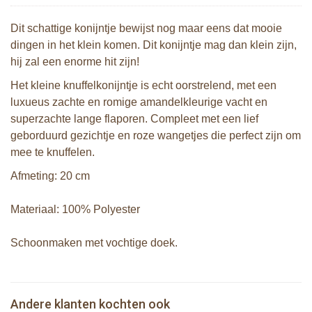
Dit schattige konijntje bewijst nog maar eens dat mooie
dingen in het klein komen. Dit konijntje mag dan klein zijn,
hij zal een enorme hit zijn!
Het kleine knuffelkonijntje is echt oorstrelend, met een
luxueus zachte en romige amandelkleurige vacht en
superzachte lange flaporen. Compleet met een lief
geborduurd gezichtje en roze wangetjes die perfect zijn om
mee te knuffelen.
Afmeting: 20 cm
Materiaal: 100% Polyester
Schoonmaken met vochtige doek.
Bunnies By The Bay knuffel Nibble
Bunnies By The Bay knuffel Floppy
Konijn Grijs 20cm
Nibble Konijn Amandel 34cm
Bunnies By The Bay knuffel Nibble
Sophie de giraf 5-Senses geur bijtring
Andere klanten kochten ook
€ 19,99
Konijn Oceaan 20cm
€ 27,99
in witte geschenkdoos