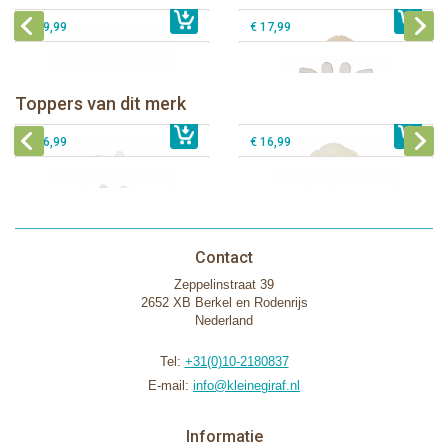
€ 19,99
€ 17,99
Bunnies By The Bay knuffeldoekje
Bunnies By The Bay knuffel Nibble
met speenhouder Konijn wit
Konijn Crème 38cm
Bunnies By The Bay knuffeldoekje
Bunnies By The Bay knuffeldoekje
Toppers van dit merk
€ 16,99
met speenhouder Konijn roze
€ 34,99
met speenhouder Lammetje
€ 27,95
€ 16,99
€ 16,99
Contact
Zeppelinstraat 39
2652 XB Berkel en Rodenrijs
Nederland
Tel:
+31(0)10-2180837
E-mail:
info@kleinegiraf.nl
Informatie