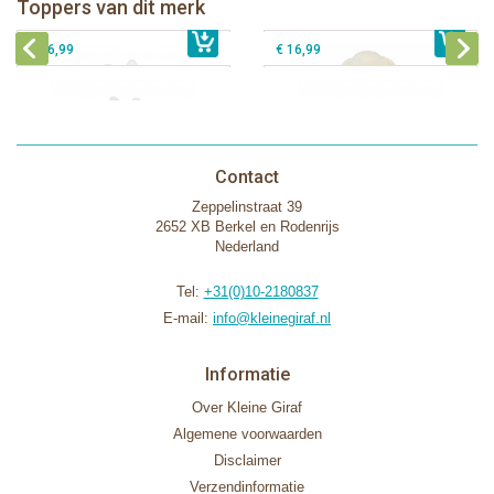
Toppers van dit merk
€ 16,99
met speenhouder Konijn roze
€ 34,99
met speenhouder Lammetje
€ 27,95
€ 16,99
€ 16,99
Contact
Zeppelinstraat 39
2652 XB Berkel en Rodenrijs
Nederland
Tel:
+31(0)10-2180837
E-mail:
info@kleinegiraf.nl
Informatie
Over Kleine Giraf
Algemene voorwaarden
Disclaimer
Verzendinformatie