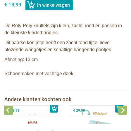
€ 13,99
De Roly-Poly knuffels zijn klein, zacht, rond en passen in
de kleinste kinderhandjes.
Dit paarse konijntje heeft een zacht rond lijfje, lieve
blozende wangetjes en schattige hangende pootjes.
Afmeting: 13 cm
Schoonmaken met vochtige doek.
Bunnies By The Bay Roly-Poly knuffel
konijn Oceaan
Sophie de giraf ontdekboekje
Sophie de giraf opvouwbaar
Andere klanten kochten ook
€ 13,99
Sophie de giraf activiteitenspiegel
€ 23,99
speelboek
€ 29,99
€ 29,99
Bunnies By The Bay knuffeldoekje
Bunnies By The Bay knuffel Nibble
met speenhouder Konijn wit
Konijn Crème 38cm
Bunnies By The Bay knuffeldoekje
Bunnies By The Bay knuffeldoekje